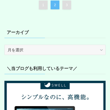
1
2
3
アーカイブ
ア
ー
カ
イ
＼当ブログも利用しているテーマ／
ブ