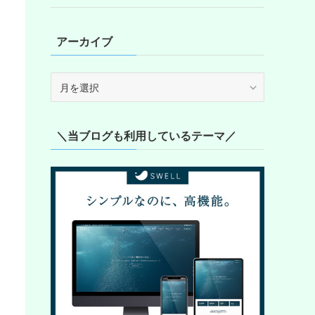
アーカイブ
ア
ー
カ
イ
＼当ブログも利用しているテーマ／
ブ