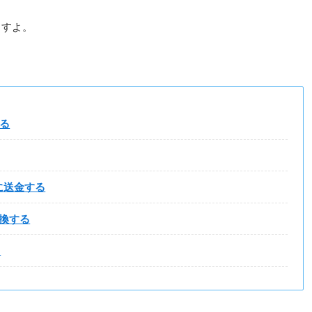
ますよ。
る
)に送金する
交換する
る