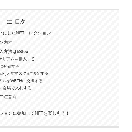
目次
チーフにしたNFTコレクション
ョン内容
購入方法は5Step
ーサリアムを購入する
ク)に登録する
ask(メタマスク)に送金する
アムをWETHに交換する
ション会場で入札する
る際の注意点
オークションに参加してNFTを楽しもう！