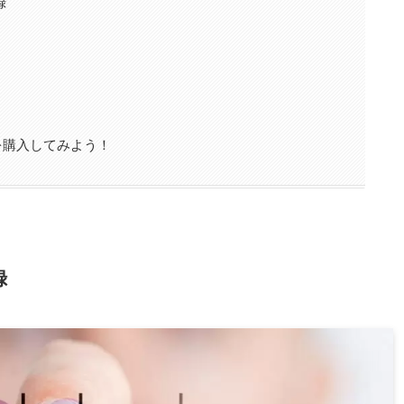
録
を購入してみよう！
録