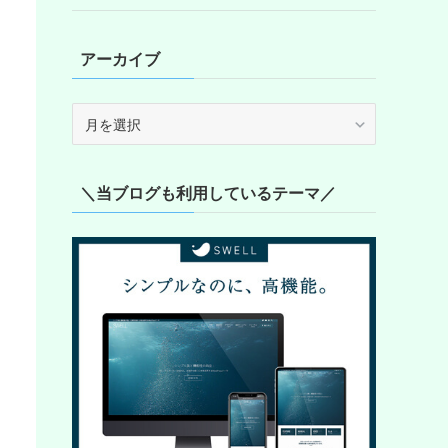
アーカイブ
ア
ー
カ
イ
＼当ブログも利用しているテーマ／
ブ