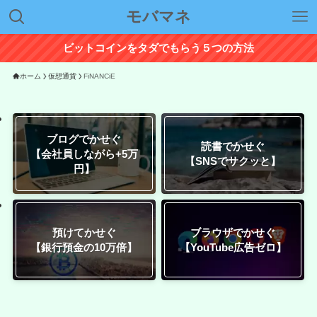
モバマネ
ビットコインをタダでもらう５つの方法
ホーム
仮想通貨
FiNANCiE
ブログでかせぐ
読書でかせぐ
【会社員しながら+5万
【SNSでサクッと】
円】
預けてかせぐ
ブラウザでかせぐ
【銀行預金の10万倍】
【YouTube広告ゼロ】