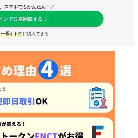
分、スマホでもかんたん！／
インで口座開設する >
一番オトク
に購入できる