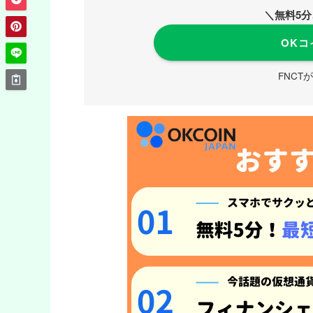
＼無料5
OKコ
FNCTが