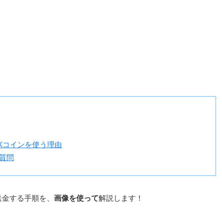
Kコインを使う理由
質問
送金する手順を、
画像を使って
解説します！