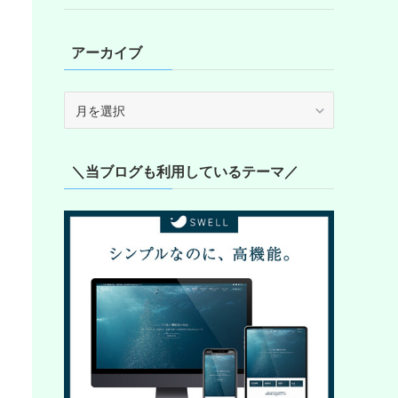
アーカイブ
ア
ー
カ
イ
＼当ブログも利用しているテーマ／
ブ