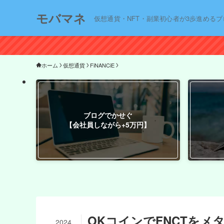
モバマネ
仮想通貨・NFT・副業初心者が3歩進めるブ
ホーム
仮想通貨
FiNANCiE
ブログでかせぐ
【会社員しながら+5万円】
OKコインでFNCTを
2024