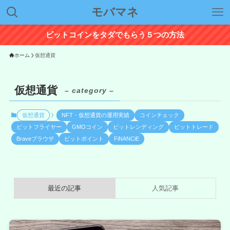
モバマネ
ビットコインをタダでもらう５つの方法
ホーム
仮想通貨
仮想通貨
– category –
仮想通貨
NFT・仮想通貨の運用実績
コインチェック
ビットフライヤー
GMOコイン
ビットレンディング
ビットトレード
Braveブラウザ
ビットポイント
FiNANCiE
最近の記事
人気記事