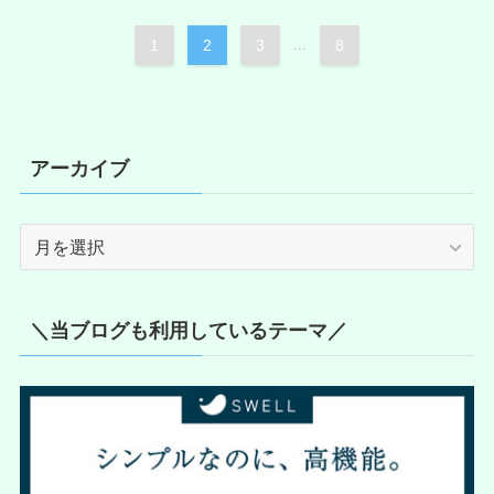
1
2
3
...
8
アーカイブ
ア
ー
カ
イ
＼当ブログも利用しているテーマ／
ブ