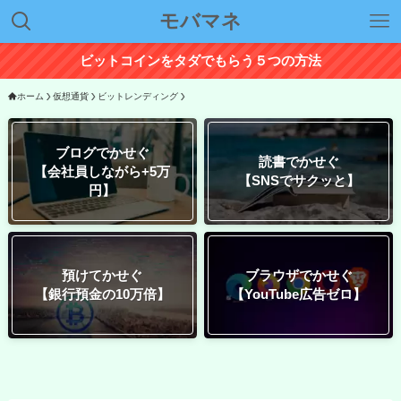
モバマネ
ビットコインをタダでもらう５つの方法
ホーム
仮想通貨
ビットレンディング
ブログでかせぐ
読書でかせぐ
【会社員しながら+5万
【SNSでサクッと】
円】
預けてかせぐ
ブラウザでかせぐ
【銀行預金の10万倍】
【YouTube広告ゼロ】