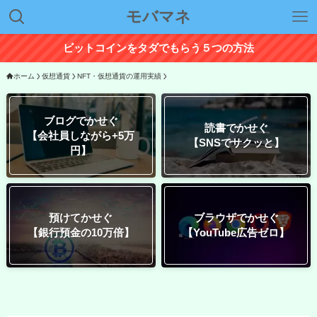
モバマネ
ビットコインをタダでもらう５つの方法
ホーム
仮想通貨
NFT・仮想通貨の運用実績
ブログでかせぐ
読書でかせぐ
【会社員しながら+5万
【SNSでサクッと】
円】
預けてかせぐ
ブラウザでかせぐ
【銀行預金の10万倍】
【YouTube広告ゼロ】