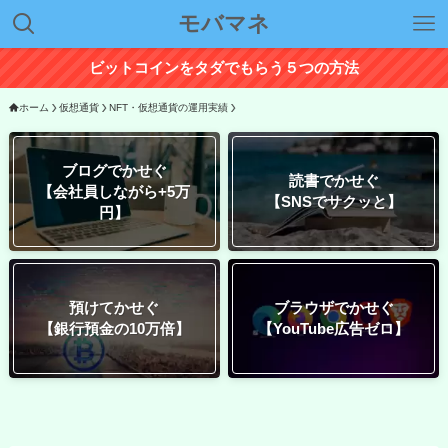
モバマネ
ビットコインをタダでもらう５つの方法
ホーム
仮想通貨
NFT・仮想通貨の運用実績
ブログでかせぐ
読書でかせぐ
【会社員しながら+5万
【SNSでサクッと】
円】
預けてかせぐ
ブラウザでかせぐ
【銀行預金の10万倍】
【YouTube広告ゼロ】