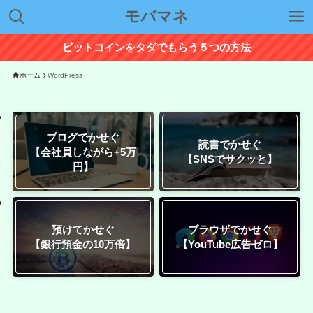
モバマネ
ビットコインをタダでもらう５つの方法
ホーム
WordPress
ブログでかせぐ
読書でかせぐ
【会社員しながら+5万
【SNSでサクッと】
円】
預けてかせぐ
ブラウザでかせぐ
【銀行預金の10万倍】
【YouTube広告ゼロ】