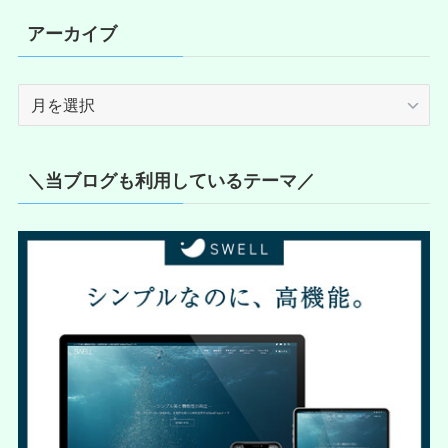
アーカイブ
ア
ー
カ
イ
＼当ブログも利用しているテーマ／
ブ