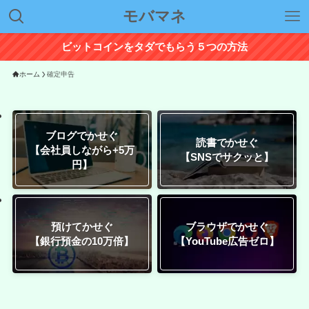
モバマネ
ビットコインをタダでもらう５つの方法
ホーム
確定申告
ブログでかせぐ
読書でかせぐ
【会社員しながら+5万
【SNSでサクッと】
円】
預けてかせぐ
ブラウザでかせぐ
【銀行預金の10万倍】
【YouTube広告ゼロ】