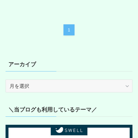
1
アーカイブ
ア
ー
カ
イ
＼当ブログも利用しているテーマ／
ブ