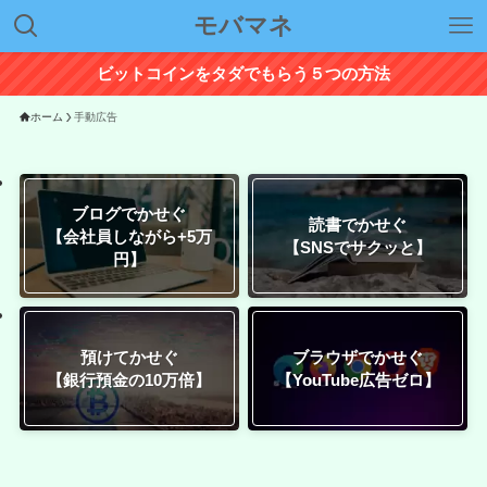
モバマネ
ビットコインをタダでもらう５つの方法
ホーム
手動広告
ブログでかせぐ
読書でかせぐ
【会社員しながら+5万
【SNSでサクッと】
円】
預けてかせぐ
ブラウザでかせぐ
【銀行預金の10万倍】
【YouTube広告ゼロ】