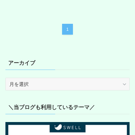
1
アーカイブ
ア
ー
カ
イ
＼当ブログも利用しているテーマ／
ブ