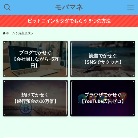
モバマネ
ビットコインをタダでもらう５つの方法
ホーム
資産形成
ブログでかせぐ
読書でかせぐ
【会社員しながら+5万
【SNSでサクッと】
円】
預けてかせぐ
ブラウザでかせぐ
【銀行預金の10万倍】
【YouTube広告ゼロ】