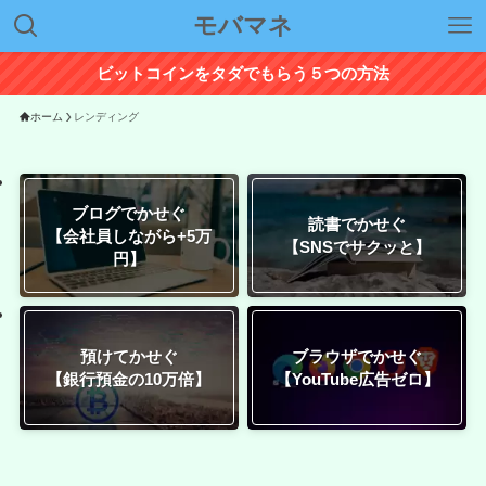
モバマネ
ビットコインをタダでもらう５つの方法
ホーム
レンディング
ブログでかせぐ
読書でかせぐ
【会社員しながら+5万
【SNSでサクッと】
円】
預けてかせぐ
ブラウザでかせぐ
【銀行預金の10万倍】
【YouTube広告ゼロ】