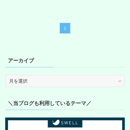
1
アーカイブ
ア
ー
カ
イ
＼当ブログも利用しているテーマ／
ブ