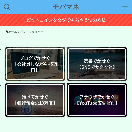
モバマネ
ビットコインをタダでもらう５つの方法
ホーム
ビットフライヤー
ブログでかせぐ
読書でかせぐ
【会社員しながら+5万
【SNSでサクッと】
円】
預けてかせぐ
ブラウザでかせぐ
【銀行預金の10万倍】
【YouTube広告ゼロ】