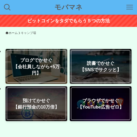
モバマネ
ビットコインをタダでもらう５つの方法
ホーム
キャンプ場
ブログでかせぐ
読書でかせぐ
【会社員しながら+5万
【SNSでサクッと】
円】
預けてかせぐ
ブラウザでかせぐ
【銀行預金の10万倍】
【YouTube広告ゼロ】