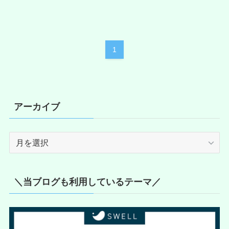
1
アーカイブ
ア
ー
カ
イ
＼当ブログも利用しているテーマ／
ブ